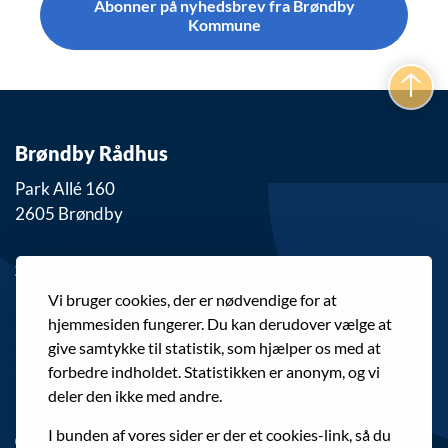
Abonner på nyhedsbrev fra Brøndby
Kommune
Brøndby Rådhus
Park Allé 160
2605 Brøndby
Se også
Vi bruger cookies, der er nødvendige for at
Alle knudepunkter og aktiviteter
hjemmesiden fungerer. Du kan derudover vælge at
Gratis shuttlebusser
give samtykke til statistik, som hjælper os med at
Interaktivt kort
forbedre indholdet. Statistikken er anonym, og vi
deler den ikke med andre.
I bunden af vores sider er der et cookies-link, så du
Genveje