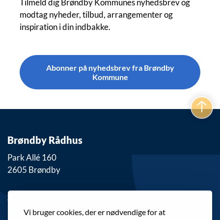
Tilmeld dig Brøndby Kommunes nyhedsbrev og
modtag nyheder, tilbud, arrangementer og
inspiration i din indbakke.
Abonner på nyhedsbrev fra Brøndby
Kommune
Brøndby Rådhus
Park Allé 160
2605 Brøndby
Se også
Vi bruger cookies, der er nødvendige for at
Alle knudepunkter og aktiviteter